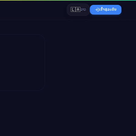
🇱🇦
ລາວ
ເຂົ້າສູ່ລະບົບ