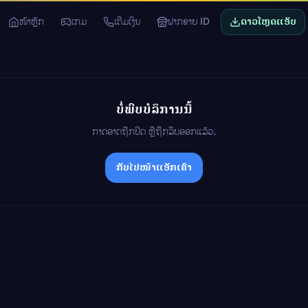
ໜ້າຫຼັກ
ເກມ
ເຕີມເງິນ
ຝາກຂາຍ ID
ດາວໂຫຼດແອັບ
ບໍ່ພົບບໍລິການນີ້
ກາດອາດຖືກປິດ ຫຼືຖືກລຶບອອກແລ້ວ.
ກັບໄປໜ້າແອັກເຄົາ