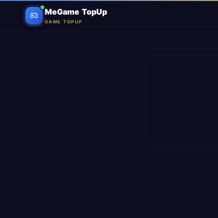
MeGame TopUp
GAME TOPUP