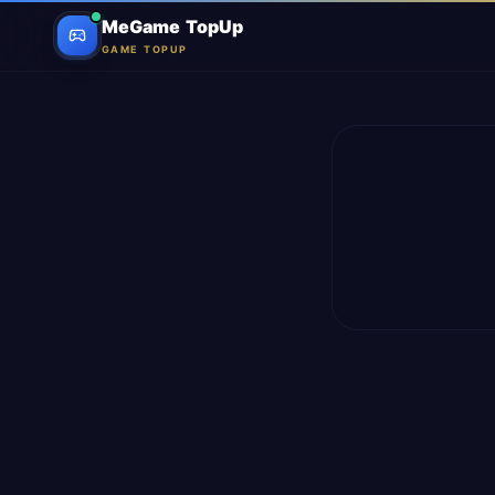
MeGame TopUp
GAME TOPUP