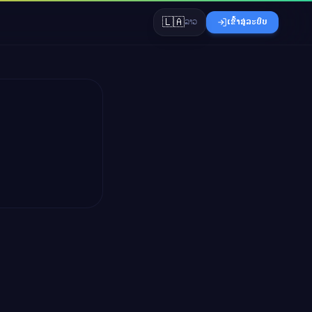
🇱🇦
ລາວ
ເຂົ້າສູ່ລະບົບ