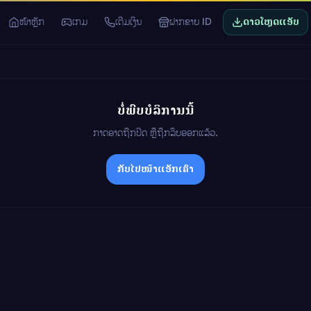
ໜ້າຫຼັກ
ເກມ
ເຕີມເງິນ
ຝາກຂາຍ ID
ດາວໂຫຼດແອັບ
ບໍ່ພົບບໍລິການນີ້
ກາດອາດຖືກປິດ ຫຼືຖືກລຶບອອກແລ້ວ.
ກັບໄປໜ້າແອັກເຄົາ