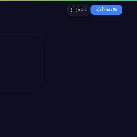
🇱🇦
ລາວ
ເຂົ້າສູ່ລະບົບ