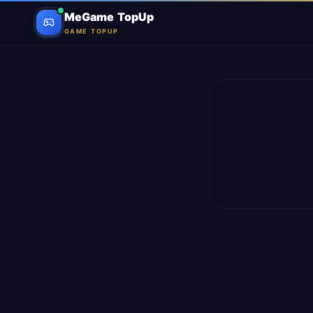
MeGame TopUp
GAME TOPUP