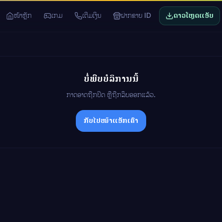
ໜ້າຫຼັກ
ເກມ
ເຕີມເງິນ
ຝາກຂາຍ ID
ດາວໂຫຼດແອັບ
ບໍ່ພົບບໍລິການນີ້
ກາດອາດຖືກປິດ ຫຼືຖືກລຶບອອກແລ້ວ.
ກັບໄປໜ້າແອັກເຄົາ