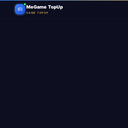
MeGame TopUp
GAME TOPUP