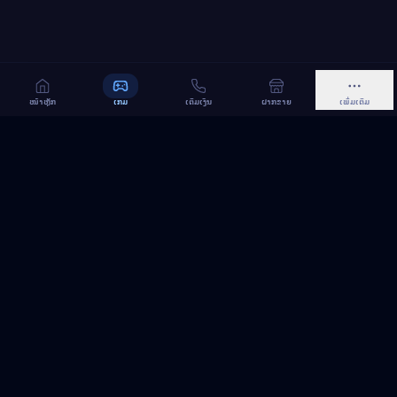
ໜ້າຫຼັກ
ເກມ
ເຕີມເງິນ
ຝາກຂາຍ
ເພີ່ມເຕີມ
MeGame TopUp
ບໍລິການເຕີມເກມ ແລະ ເນັດ ອອນລາຍ ໃນລາວ
ຕິດຕາມເຮົາເທິງ Facebook
MeGame TopUp
Facebook Page
ຕິດຕາມເພຈ
ແຊຣ໌