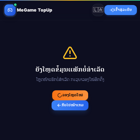
🇱🇦
MeGame TopUp
ເຂົ້າສູ່ລະບົບ
ຍັງໂຫຼດຂໍ້ມູນແພັກບໍ່ສຳເລັດ
ໂຫຼດໜ້າແພັກບໍ່ສຳເລັດ ກະລຸນາລອງໃໝ່ອີກຄັ້ງ
ລອງໂຫຼດໃໝ່
ກັບໄປໜ້າເກມ