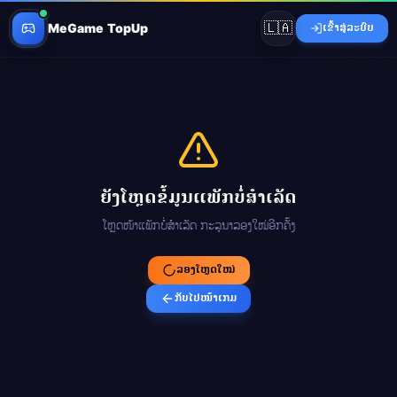
🇱🇦
MeGame TopUp
ເຂົ້າສູ່ລະບົບ
ຍັງໂຫຼດຂໍ້ມູນແພັກບໍ່ສຳເລັດ
ໂຫຼດໜ້າແພັກບໍ່ສຳເລັດ ກະລຸນາລອງໃໝ່ອີກຄັ້ງ
ລອງໂຫຼດໃໝ່
ກັບໄປໜ້າເກມ