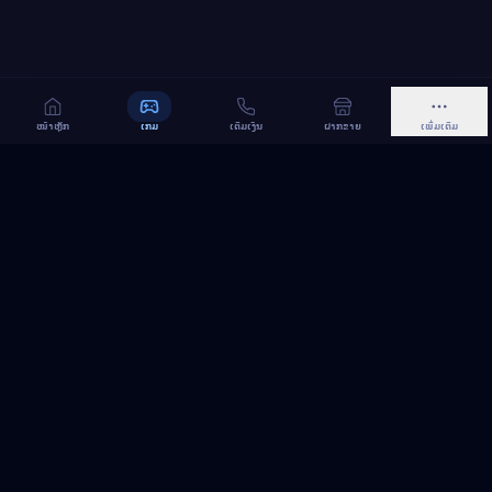
ໜ້າຫຼັກ
ເກມ
ເຕີມເງິນ
ຝາກຂາຍ
ເພີ່ມເຕີມ
MeGame TopUp
ບໍລິການເຕີມເກມ ແລະ ເນັດ ອອນລາຍ ໃນລາວ
ຕິດຕາມເຮົາເທິງ Facebook
MeGame TopUp
Facebook Page
ຕິດຕາມເພຈ
ແຊຣ໌