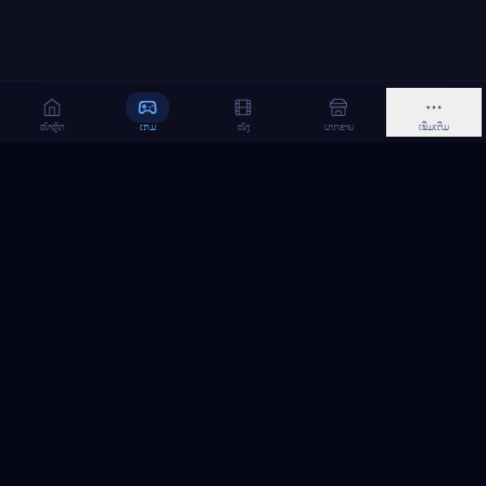
ໜ້າຫຼັກ
ເກມ
ໜັງ
ຝາກຂາຍ
ເພີ່ມເຕີມ
MeGame TopUp
ບໍລິການເຕີມເກມ ແລະ ເນັດ ອອນລາຍ ໃນລາວ
ຕິດຕາມເຮົາເທິງ Facebook
MeGame TopUp
Facebook Page
ຕິດຕາມເພຈ
ແຊຣ໌