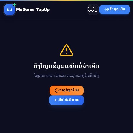
🇱🇦
MeGame TopUp
ເຂົ້າສູ່ລະບົບ
ຍັງໂຫຼດຂໍ້ມູນແພັກບໍ່ສຳເລັດ
ໂຫຼດໜ້າແພັກບໍ່ສຳເລັດ ກະລຸນາລອງໃໝ່ອີກຄັ້ງ
ລອງໂຫຼດໃໝ່
ກັບໄປໜ້າເກມ