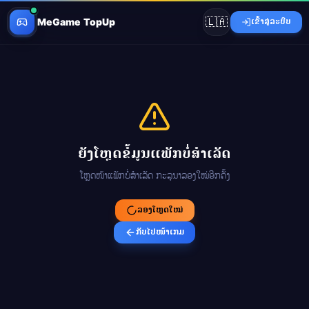
🇱🇦
MeGame TopUp
ເຂົ້າສູ່ລະບົບ
ຍັງໂຫຼດຂໍ້ມູນແພັກບໍ່ສຳເລັດ
ໂຫຼດໜ້າແພັກບໍ່ສຳເລັດ ກະລຸນາລອງໃໝ່ອີກຄັ້ງ
ລອງໂຫຼດໃໝ່
ກັບໄປໜ້າເກມ