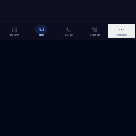
ໜ້າຫຼັກ
ເກມ
ເຕີມເງິນ
ຝາກຂາຍ
ເພີ່ມເຕີມ
MeGame TopUp
ບໍລິການເຕີມເກມ ແລະ ເນັດ ອອນລາຍ ໃນລາວ
ຕິດຕາມເຮົາເທິງ Facebook
MeGame TopUp
Facebook Page
ຕິດຕາມເພຈ
ແຊຣ໌