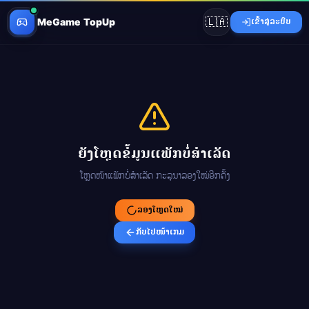
🇱🇦
MeGame TopUp
ເຂົ້າສູ່ລະບົບ
ຍັງໂຫຼດຂໍ້ມູນແພັກບໍ່ສຳເລັດ
ໂຫຼດໜ້າແພັກບໍ່ສຳເລັດ ກະລຸນາລອງໃໝ່ອີກຄັ້ງ
ລອງໂຫຼດໃໝ່
ກັບໄປໜ້າເກມ