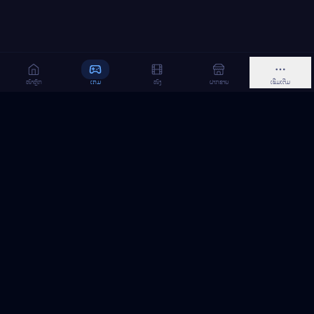
ໜ້າຫຼັກ
ເກມ
ໜັງ
ຝາກຂາຍ
ເພີ່ມເຕີມ
MeGame TopUp
ບໍລິການເຕີມເກມ ແລະ ເນັດ ອອນລາຍ ໃນລາວ
ຕິດຕາມເຮົາເທິງ Facebook
MeGame TopUp
Facebook Page
ຕິດຕາມເພຈ
ແຊຣ໌