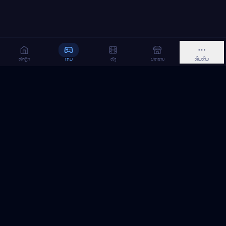
ໜ້າຫຼັກ
ເກມ
ໜັງ
ຝາກຂາຍ
ເພີ່ມເຕີມ
MeGame TopUp
ບໍລິການເຕີມເກມ ແລະ ເນັດ ອອນລາຍ ໃນລາວ
ຕິດຕາມເຮົາເທິງ Facebook
MeGame TopUp
Facebook Page
ຕິດຕາມເພຈ
ແຊຣ໌