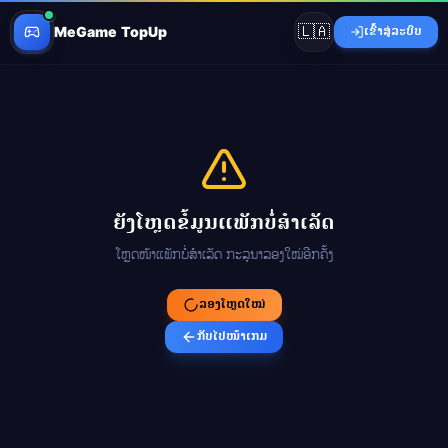
🇱🇦
MeGame TopUp
ເຂົ້າສູ່ລະບົບ
ຍັງໂຫຼດຂໍ້ມູນແພັກບໍ່ສຳເລັດ
ໂຫຼດໜ້າແພັກບໍ່ສຳເລັດ ກະລຸນາລອງໃໝ່ອີກຄັ້ງ
ລອງໂຫຼດໃໝ່
ກັບໄປໜ້າເກມ