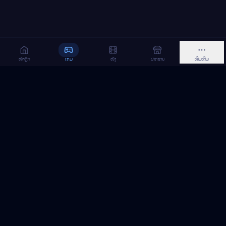
ໜ້າຫຼັກ
ເກມ
ໜັງ
ຝາກຂາຍ
ເພີ່ມເຕີມ
MeGame TopUp
ບໍລິການເຕີມເກມ ແລະ ເນັດ ອອນລາຍ ໃນລາວ
ຕິດຕາມເຮົາເທິງ Facebook
MeGame TopUp
Facebook Page
ຕິດຕາມເພຈ
ແຊຣ໌