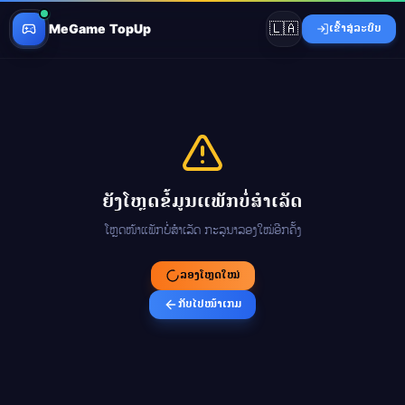
🇱🇦
MeGame TopUp
ເຂົ້າສູ່ລະບົບ
ຍັງໂຫຼດຂໍ້ມູນແພັກບໍ່ສຳເລັດ
ໂຫຼດໜ້າແພັກບໍ່ສຳເລັດ ກະລຸນາລອງໃໝ່ອີກຄັ້ງ
ລອງໂຫຼດໃໝ່
ກັບໄປໜ້າເກມ