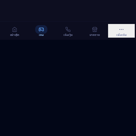
ໜ້າຫຼັກ
ເກມ
ເຕີມເງິນ
ຝາກຂາຍ
ເພີ່ມເຕີມ
MeGame TopUp
ບໍລິການເຕີມເກມ ແລະ ເນັດ ອອນລາຍ ໃນລາວ
ຕິດຕາມເຮົາເທິງ Facebook
MeGame TopUp
Facebook Page
ຕິດຕາມເພຈ
ແຊຣ໌