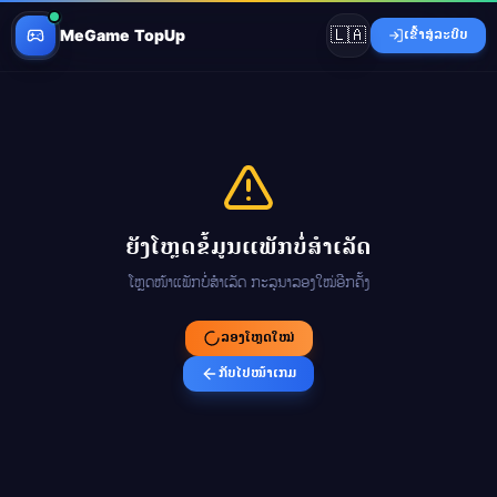
🇱🇦
MeGame TopUp
ເຂົ້າສູ່ລະບົບ
ຍັງໂຫຼດຂໍ້ມູນແພັກບໍ່ສຳເລັດ
ໂຫຼດໜ້າແພັກບໍ່ສຳເລັດ ກະລຸນາລອງໃໝ່ອີກຄັ້ງ
ລອງໂຫຼດໃໝ່
ກັບໄປໜ້າເກມ