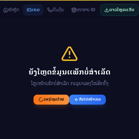
ໜ້າຫຼັກ
ເກມ
ເຕີມເງິນ
ຝາກຂາຍ ID
ດາວໂຫຼດແອັບ
ຍັງໂຫຼດຂໍ້ມູນແພັກບໍ່ສຳເລັດ
ໂຫຼດໜ້າແພັກບໍ່ສຳເລັດ ກະລຸນາລອງໃໝ່ອີກຄັ້ງ
ລອງໂຫຼດໃໝ່
ກັບໄປໜ້າເກມ