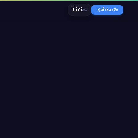
🇱🇦
ລາວ
ເຂົ້າສູ່ລະບົບ