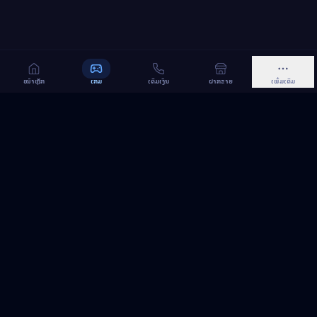
ໜ້າຫຼັກ
ເກມ
ເຕີມເງິນ
ຝາກຂາຍ
ເພີ່ມເຕີມ
MeGame TopUp
ບໍລິການເຕີມເກມ ແລະ ເນັດ ອອນລາຍ ໃນລາວ
ຕິດຕາມເຮົາເທິງ Facebook
MeGame TopUp
Facebook Page
ຕິດຕາມເພຈ
ແຊຣ໌