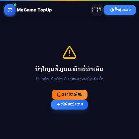
🇱🇦
MeGame TopUp
ເຂົ້າສູ່ລະບົບ
ຍັງໂຫຼດຂໍ້ມູນແພັກບໍ່ສຳເລັດ
ໂຫຼດໜ້າແພັກບໍ່ສຳເລັດ ກະລຸນາລອງໃໝ່ອີກຄັ້ງ
ລອງໂຫຼດໃໝ່
ກັບໄປໜ້າເກມ