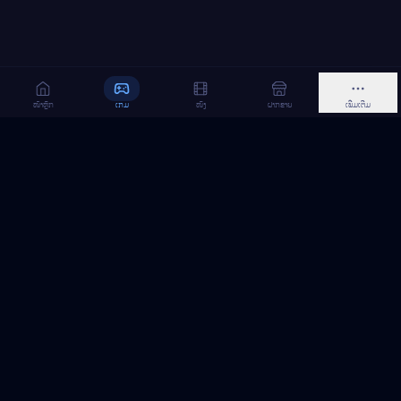
ໜ້າຫຼັກ
ເກມ
ໜັງ
ຝາກຂາຍ
ເພີ່ມເຕີມ
MeGame TopUp
ບໍລິການເຕີມເກມ ແລະ ເນັດ ອອນລາຍ ໃນລາວ
ຕິດຕາມເຮົາເທິງ Facebook
MeGame TopUp
Facebook Page
ຕິດຕາມເພຈ
ແຊຣ໌