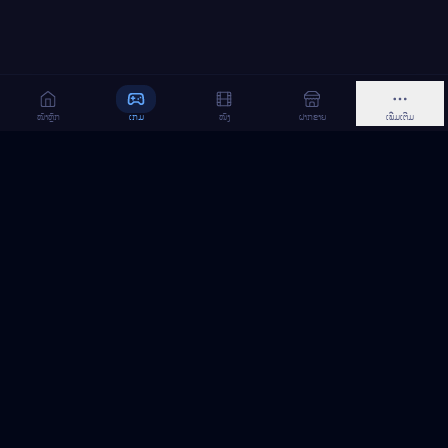
ໜ້າຫຼັກ
ເກມ
ໜັງ
ຝາກຂາຍ
ເພີ່ມເຕີມ
MeGame TopUp
ບໍລິການເຕີມເກມ ແລະ ເນັດ ອອນລາຍ ໃນລາວ
ຕິດຕາມເຮົາເທິງ Facebook
MeGame TopUp
Facebook Page
ຕິດຕາມເພຈ
ແຊຣ໌