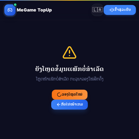
🇱🇦
MeGame TopUp
ເຂົ້າສູ່ລະບົບ
ຍັງໂຫຼດຂໍ້ມູນແພັກບໍ່ສຳເລັດ
ໂຫຼດໜ້າແພັກບໍ່ສຳເລັດ ກະລຸນາລອງໃໝ່ອີກຄັ້ງ
ລອງໂຫຼດໃໝ່
ກັບໄປໜ້າເກມ