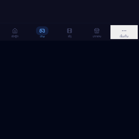
ໜ້າຫຼັກ
ເກມ
ໜັງ
ຝາກຂາຍ
ເພີ່ມເຕີມ
MeGame TopUp
ບໍລິການເຕີມເກມ ແລະ ເນັດ ອອນລາຍ ໃນລາວ
ຕິດຕາມເຮົາເທິງ Facebook
MeGame TopUp
Facebook Page
ຕິດຕາມເພຈ
ແຊຣ໌