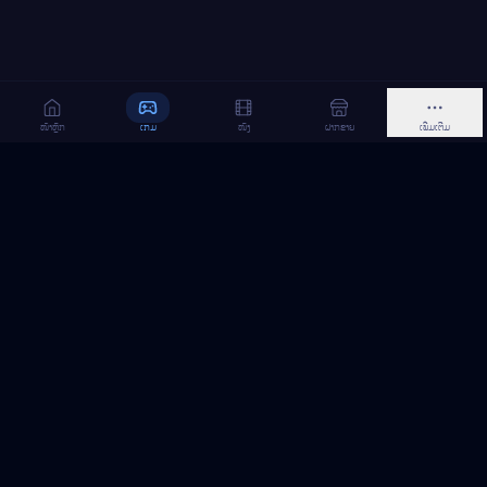
ໜ້າຫຼັກ
ເກມ
ໜັງ
ຝາກຂາຍ
ເພີ່ມເຕີມ
MeGame TopUp
ບໍລິການເຕີມເກມ ແລະ ເນັດ ອອນລາຍ ໃນລາວ
ຕິດຕາມເຮົາເທິງ Facebook
MeGame TopUp
Facebook Page
ຕິດຕາມເພຈ
ແຊຣ໌