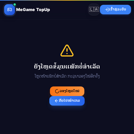
🇱🇦
MeGame TopUp
ເຂົ້າສູ່ລະບົບ
ຍັງໂຫຼດຂໍ້ມູນແພັກບໍ່ສຳເລັດ
ໂຫຼດໜ້າແພັກບໍ່ສຳເລັດ ກະລຸນາລອງໃໝ່ອີກຄັ້ງ
ລອງໂຫຼດໃໝ່
ກັບໄປໜ້າເກມ