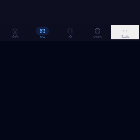
ໜ້າຫຼັກ
ເກມ
ໜັງ
ຝາກຂາຍ
ເພີ່ມເຕີມ
MeGame TopUp
ບໍລິການເຕີມເກມ ແລະ ເນັດ ອອນລາຍ ໃນລາວ
ຕິດຕາມເຮົາເທິງ Facebook
MeGame TopUp
Facebook Page
ຕິດຕາມເພຈ
ແຊຣ໌