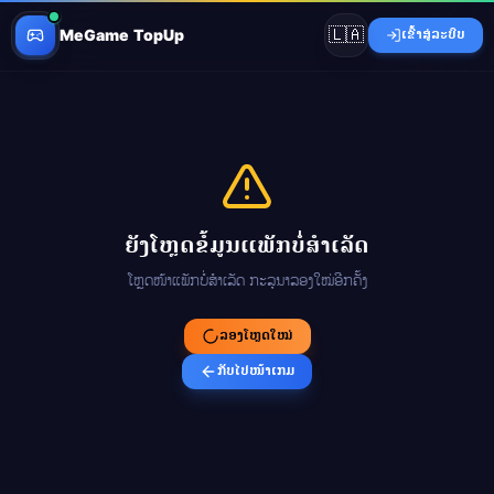
🇱🇦
MeGame TopUp
ເຂົ້າສູ່ລະບົບ
ຍັງໂຫຼດຂໍ້ມູນແພັກບໍ່ສຳເລັດ
ໂຫຼດໜ້າແພັກບໍ່ສຳເລັດ ກະລຸນາລອງໃໝ່ອີກຄັ້ງ
ລອງໂຫຼດໃໝ່
ກັບໄປໜ້າເກມ