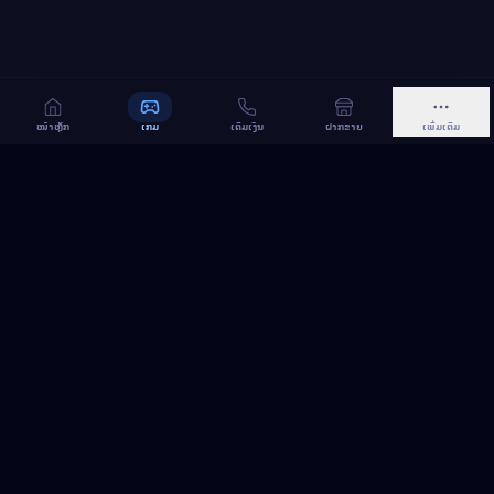
ໜ້າຫຼັກ
ເກມ
ເຕີມເງິນ
ຝາກຂາຍ
ເພີ່ມເຕີມ
MeGame TopUp
ບໍລິການເຕີມເກມ ແລະ ເນັດ ອອນລາຍ ໃນລາວ
ຕິດຕາມເຮົາເທິງ Facebook
MeGame TopUp
Facebook Page
ຕິດຕາມເພຈ
ແຊຣ໌