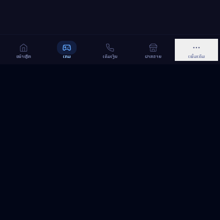
ໜ້າຫຼັກ
ເກມ
ເຕີມເງິນ
ຝາກຂາຍ
ເພີ່ມເຕີມ
MeGame TopUp
ບໍລິການເຕີມເກມ ແລະ ເນັດ ອອນລາຍ ໃນລາວ
ຕິດຕາມເຮົາເທິງ Facebook
MeGame TopUp
Facebook Page
ຕິດຕາມເພຈ
ແຊຣ໌