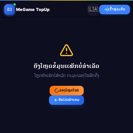
🇱🇦
MeGame TopUp
ເຂົ້າສູ່ລະບົບ
ຍັງໂຫຼດຂໍ້ມູນແພັກບໍ່ສຳເລັດ
ໂຫຼດໜ້າແພັກບໍ່ສຳເລັດ ກະລຸນາລອງໃໝ່ອີກຄັ້ງ
ລອງໂຫຼດໃໝ່
ກັບໄປໜ້າເກມ