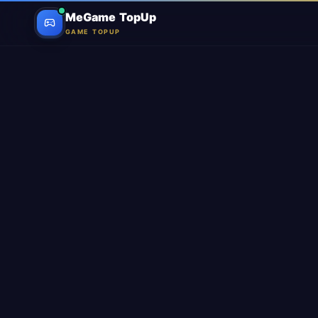
MeGame TopUp
GAME TOPUP