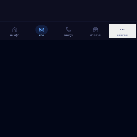
ໜ້າຫຼັກ
ເກມ
ເຕີມເງິນ
ຝາກຂາຍ
ເພີ່ມເຕີມ
MeGame TopUp
ບໍລິການເຕີມເກມ ແລະ ເນັດ ອອນລາຍ ໃນລາວ
ຕິດຕາມເຮົາເທິງ Facebook
MeGame TopUp
Facebook Page
ຕິດຕາມເພຈ
ແຊຣ໌