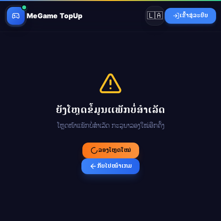
🇱🇦
MeGame TopUp
ເຂົ້າສູ່ລະບົບ
ຍັງໂຫຼດຂໍ້ມູນແພັກບໍ່ສຳເລັດ
ໂຫຼດໜ້າແພັກບໍ່ສຳເລັດ ກະລຸນາລອງໃໝ່ອີກຄັ້ງ
ລອງໂຫຼດໃໝ່
ກັບໄປໜ້າເກມ