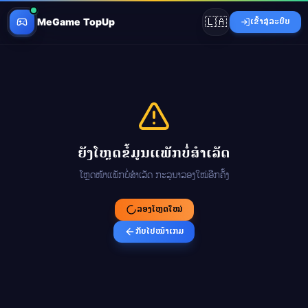
🇱🇦
MeGame TopUp
ເຂົ້າສູ່ລະບົບ
ຍັງໂຫຼດຂໍ້ມູນແພັກບໍ່ສຳເລັດ
ໂຫຼດໜ້າແພັກບໍ່ສຳເລັດ ກະລຸນາລອງໃໝ່ອີກຄັ້ງ
ລອງໂຫຼດໃໝ່
ກັບໄປໜ້າເກມ