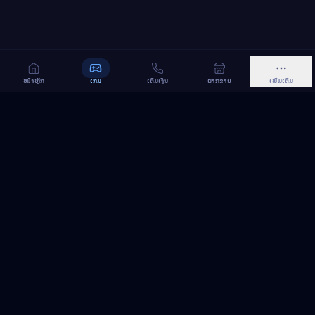
ໜ້າຫຼັກ
ເກມ
ເຕີມເງິນ
ຝາກຂາຍ
ເພີ່ມເຕີມ
MeGame TopUp
ບໍລິການເຕີມເກມ ແລະ ເນັດ ອອນລາຍ ໃນລາວ
ຕິດຕາມເຮົາເທິງ Facebook
MeGame TopUp
Facebook Page
ຕິດຕາມເພຈ
ແຊຣ໌