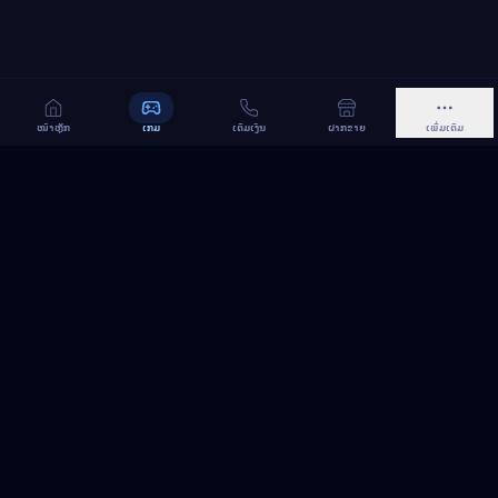
ໜ້າຫຼັກ
ເກມ
ເຕີມເງິນ
ຝາກຂາຍ
ເພີ່ມເຕີມ
MeGame TopUp
ບໍລິການເຕີມເກມ ແລະ ເນັດ ອອນລາຍ ໃນລາວ
ຕິດຕາມເຮົາເທິງ Facebook
MeGame TopUp
Facebook Page
ຕິດຕາມເພຈ
ແຊຣ໌