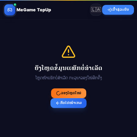
🇱🇦
MeGame TopUp
ເຂົ້າສູ່ລະບົບ
ຍັງໂຫຼດຂໍ້ມູນແພັກບໍ່ສຳເລັດ
ໂຫຼດໜ້າແພັກບໍ່ສຳເລັດ ກະລຸນາລອງໃໝ່ອີກຄັ້ງ
ລອງໂຫຼດໃໝ່
ກັບໄປໜ້າເກມ