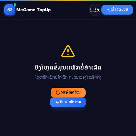
🇱🇦
MeGame TopUp
ເຂົ້າສູ່ລະບົບ
ຍັງໂຫຼດຂໍ້ມູນແພັກບໍ່ສຳເລັດ
ໂຫຼດໜ້າແພັກບໍ່ສຳເລັດ ກະລຸນາລອງໃໝ່ອີກຄັ້ງ
ລອງໂຫຼດໃໝ່
ກັບໄປໜ້າເກມ