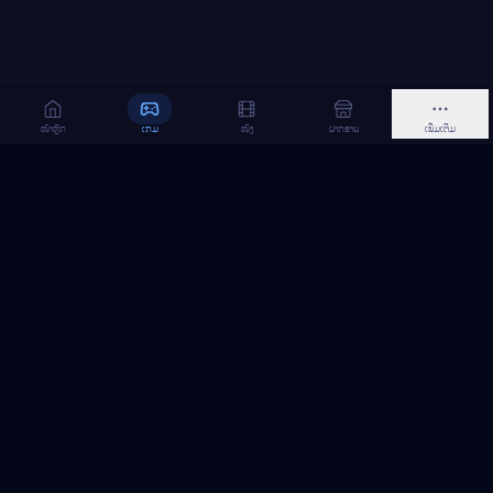
ໜ້າຫຼັກ
ເກມ
ໜັງ
ຝາກຂາຍ
ເພີ່ມເຕີມ
MeGame TopUp
ບໍລິການເຕີມເກມ ແລະ ເນັດ ອອນລາຍ ໃນລາວ
ຕິດຕາມເຮົາເທິງ Facebook
MeGame TopUp
Facebook Page
ຕິດຕາມເພຈ
ແຊຣ໌