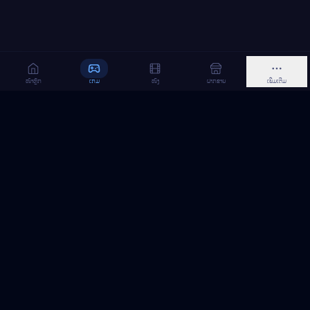
ໜ້າຫຼັກ
ເກມ
ໜັງ
ຝາກຂາຍ
ເພີ່ມເຕີມ
MeGame TopUp
ບໍລິການເຕີມເກມ ແລະ ເນັດ ອອນລາຍ ໃນລາວ
ຕິດຕາມເຮົາເທິງ Facebook
MeGame TopUp
Facebook Page
ຕິດຕາມເພຈ
ແຊຣ໌