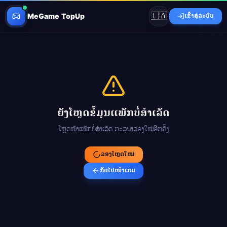
🇱🇦
MeGame TopUp
ເຂົ້າສູ່ລະບົບ
ຍັງໂຫຼດຂໍ້ມູນແພັກບໍ່ສຳເລັດ
ໂຫຼດໜ້າແພັກບໍ່ສຳເລັດ ກະລຸນາລອງໃໝ່ອີກຄັ້ງ
ລອງໂຫຼດໃໝ່
ກັບໄປໜ້າເກມ