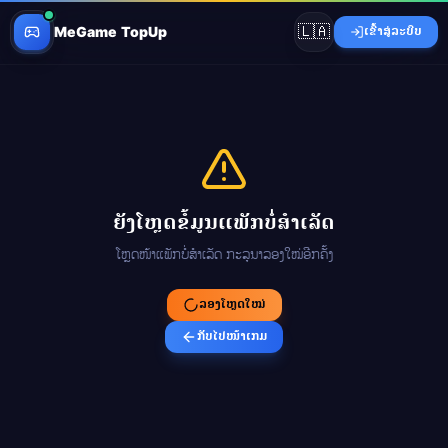
🇱🇦
MeGame TopUp
ເຂົ້າສູ່ລະບົບ
ຍັງໂຫຼດຂໍ້ມູນແພັກບໍ່ສຳເລັດ
ໂຫຼດໜ້າແພັກບໍ່ສຳເລັດ ກະລຸນາລອງໃໝ່ອີກຄັ້ງ
ລອງໂຫຼດໃໝ່
ກັບໄປໜ້າເກມ