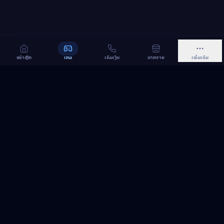
ໜ້າຫຼັກ
ເກມ
ເຕີມເງິນ
ຝາກຂາຍ
ເພີ່ມເຕີມ
MeGame TopUp
ບໍລິການເຕີມເກມ ແລະ ເນັດ ອອນລາຍ ໃນລາວ
ຕິດຕາມເຮົາເທິງ Facebook
MeGame TopUp
Facebook Page
ຕິດຕາມເພຈ
ແຊຣ໌