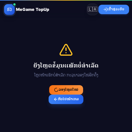
🇱🇦
MeGame TopUp
ເຂົ້າສູ່ລະບົບ
ຍັງໂຫຼດຂໍ້ມູນແພັກບໍ່ສຳເລັດ
ໂຫຼດໜ້າແພັກບໍ່ສຳເລັດ ກະລຸນາລອງໃໝ່ອີກຄັ້ງ
ລອງໂຫຼດໃໝ່
ກັບໄປໜ້າເກມ