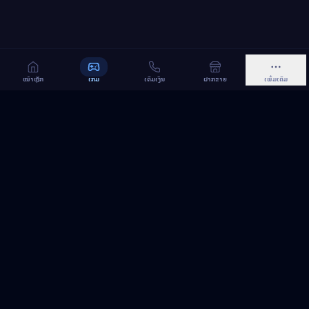
ໜ້າຫຼັກ
ເກມ
ເຕີມເງິນ
ຝາກຂາຍ
ເພີ່ມເຕີມ
MeGame TopUp
ບໍລິການເຕີມເກມ ແລະ ເນັດ ອອນລາຍ ໃນລາວ
ຕິດຕາມເຮົາເທິງ Facebook
MeGame TopUp
Facebook Page
ຕິດຕາມເພຈ
ແຊຣ໌