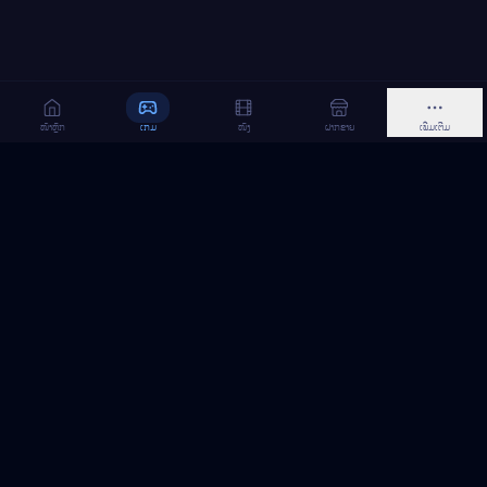
ໜ້າຫຼັກ
ເກມ
ໜັງ
ຝາກຂາຍ
ເພີ່ມເຕີມ
MeGame TopUp
ບໍລິການເຕີມເກມ ແລະ ເນັດ ອອນລາຍ ໃນລາວ
ຕິດຕາມເຮົາເທິງ Facebook
MeGame TopUp
Facebook Page
ຕິດຕາມເພຈ
ແຊຣ໌