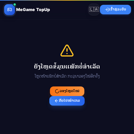
🇱🇦
MeGame TopUp
ເຂົ້າສູ່ລະບົບ
ຍັງໂຫຼດຂໍ້ມູນແພັກບໍ່ສຳເລັດ
ໂຫຼດໜ້າແພັກບໍ່ສຳເລັດ ກະລຸນາລອງໃໝ່ອີກຄັ້ງ
ລອງໂຫຼດໃໝ່
ກັບໄປໜ້າເກມ