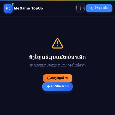
🇱🇦
MeGame TopUp
ເຂົ້າສູ່ລະບົບ
ຍັງໂຫຼດຂໍ້ມູນແພັກບໍ່ສຳເລັດ
ໂຫຼດໜ້າແພັກບໍ່ສຳເລັດ ກະລຸນາລອງໃໝ່ອີກຄັ້ງ
ລອງໂຫຼດໃໝ່
ກັບໄປໜ້າເກມ