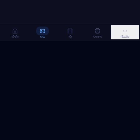
ໜ້າຫຼັກ
ເກມ
ໜັງ
ຝາກຂາຍ
ເພີ່ມເຕີມ
MeGame TopUp
ບໍລິການເຕີມເກມ ແລະ ເນັດ ອອນລາຍ ໃນລາວ
ຕິດຕາມເຮົາເທິງ Facebook
MeGame TopUp
Facebook Page
ຕິດຕາມເພຈ
ແຊຣ໌