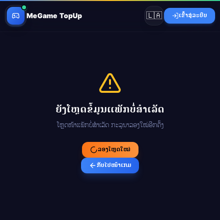
🇱🇦
MeGame TopUp
ເຂົ້າສູ່ລະບົບ
ຍັງໂຫຼດຂໍ້ມູນແພັກບໍ່ສຳເລັດ
ໂຫຼດໜ້າແພັກບໍ່ສຳເລັດ ກະລຸນາລອງໃໝ່ອີກຄັ້ງ
ລອງໂຫຼດໃໝ່
ກັບໄປໜ້າເກມ