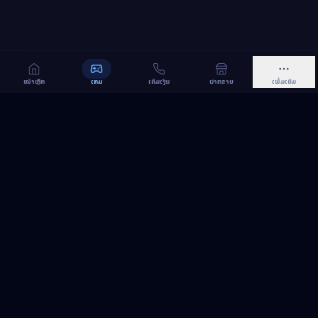
ໜ້າຫຼັກ
ເກມ
ເຕີມເງິນ
ຝາກຂາຍ
ເພີ່ມເຕີມ
MeGame TopUp
ບໍລິການເຕີມເກມ ແລະ ເນັດ ອອນລາຍ ໃນລາວ
ຕິດຕາມເຮົາເທິງ Facebook
MeGame TopUp
Facebook Page
ຕິດຕາມເພຈ
ແຊຣ໌