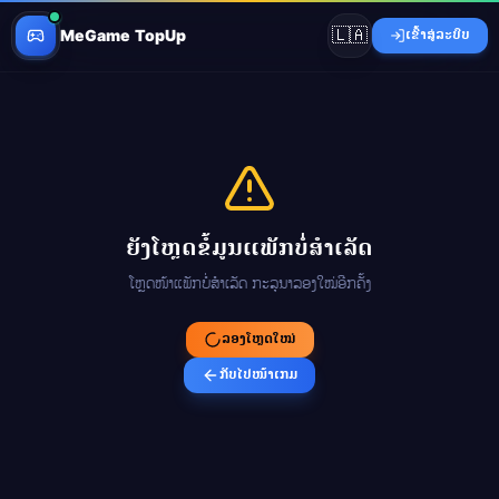
🇱🇦
MeGame TopUp
ເຂົ້າສູ່ລະບົບ
ຍັງໂຫຼດຂໍ້ມູນແພັກບໍ່ສຳເລັດ
ໂຫຼດໜ້າແພັກບໍ່ສຳເລັດ ກະລຸນາລອງໃໝ່ອີກຄັ້ງ
ລອງໂຫຼດໃໝ່
ກັບໄປໜ້າເກມ