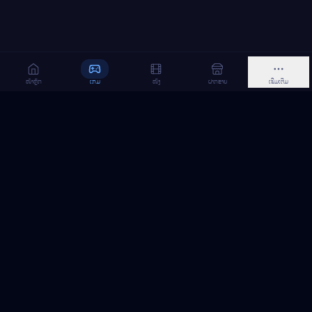
ໜ້າຫຼັກ
ເກມ
ໜັງ
ຝາກຂາຍ
ເພີ່ມເຕີມ
MeGame TopUp
ບໍລິການເຕີມເກມ ແລະ ເນັດ ອອນລາຍ ໃນລາວ
ຕິດຕາມເຮົາເທິງ Facebook
MeGame TopUp
Facebook Page
ຕິດຕາມເພຈ
ແຊຣ໌