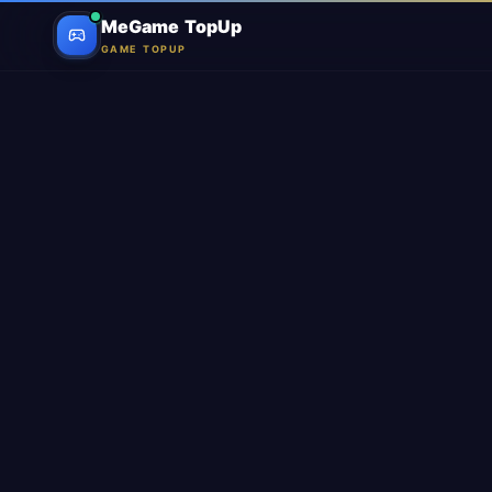
MeGame TopUp
GAME TOPUP