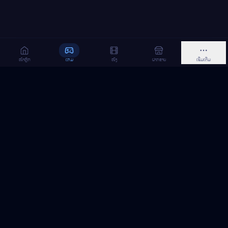
ໜ້າຫຼັກ
ເກມ
ໜັງ
ຝາກຂາຍ
ເພີ່ມເຕີມ
MeGame TopUp
ບໍລິການເຕີມເກມ ແລະ ເນັດ ອອນລາຍ ໃນລາວ
ຕິດຕາມເຮົາເທິງ Facebook
MeGame TopUp
Facebook Page
ຕິດຕາມເພຈ
ແຊຣ໌