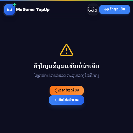
🇱🇦
MeGame TopUp
ເຂົ້າສູ່ລະບົບ
ຍັງໂຫຼດຂໍ້ມູນແພັກບໍ່ສຳເລັດ
ໂຫຼດໜ້າແພັກບໍ່ສຳເລັດ ກະລຸນາລອງໃໝ່ອີກຄັ້ງ
ລອງໂຫຼດໃໝ່
ກັບໄປໜ້າເກມ