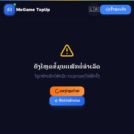
🇱🇦
MeGame TopUp
ເຂົ້າສູ່ລະບົບ
ຍັງໂຫຼດຂໍ້ມູນແພັກບໍ່ສຳເລັດ
ໂຫຼດໜ້າແພັກບໍ່ສຳເລັດ ກະລຸນາລອງໃໝ່ອີກຄັ້ງ
ລອງໂຫຼດໃໝ່
ກັບໄປໜ້າເກມ