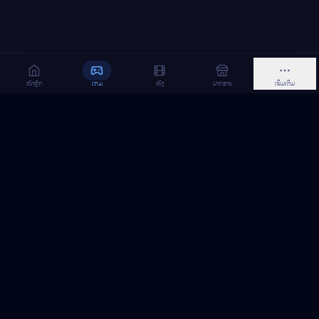
ໜ້າຫຼັກ
ເກມ
ໜັງ
ຝາກຂາຍ
ເພີ່ມເຕີມ
MeGame TopUp
ບໍລິການເຕີມເກມ ແລະ ເນັດ ອອນລາຍ ໃນລາວ
ຕິດຕາມເຮົາເທິງ Facebook
MeGame TopUp
Facebook Page
ຕິດຕາມເພຈ
ແຊຣ໌