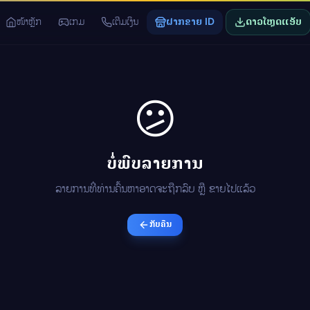
ໜ້າຫຼັກ
ເກມ
ເຕີມເງິນ
ຝາກຂາຍ ID
ດາວໂຫຼດແອັບ
😕
ບໍ່ພົບລາຍການ
ລາຍການທີ່ທ່ານຄົ້ນຫາອາດຈະຖືກລົບ ຫຼື ຂາຍໄປແລ້ວ
ກັບຄືນ