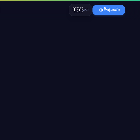
🇱🇦
ລາວ
ເຂົ້າສູ່ລະບົບ