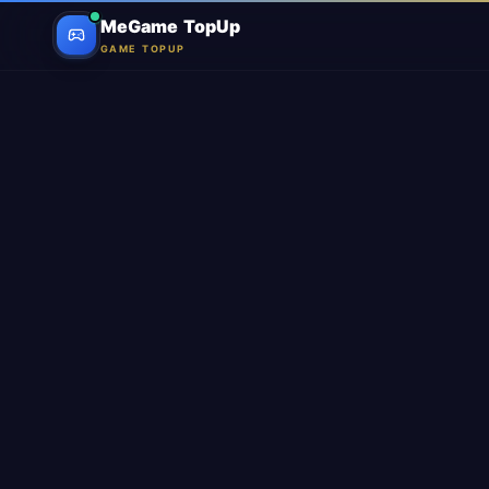
MeGame TopUp
GAME TOPUP