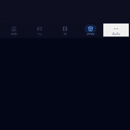
ໜ້າຫຼັກ
ເກມ
ໜັງ
ຝາກຂາຍ
ເພີ່ມເຕີມ
MeGame TopUp
ບໍລິການເຕີມເກມ ແລະ ເນັດ ອອນລາຍ ໃນລາວ
ຕິດຕາມເຮົາເທິງ Facebook
MeGame TopUp
Facebook Page
ຕິດຕາມເພຈ
ແຊຣ໌