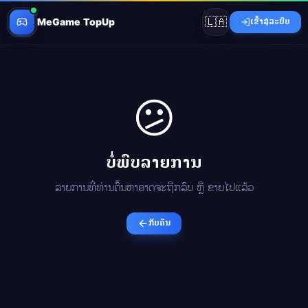
🇱🇦
MeGame TopUp
ເຂົ້າສູ່ລະບົບ
😕
ບໍ່ພົບລາຍການ
ລາຍການທີ່ທ່ານຄົ້ນຫາອາດຈະຖືກລົບ ຫຼື ຂາຍໄປແລ້ວ
ກັບຄືນ