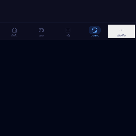
ໜ້າຫຼັກ
ເກມ
ໜັງ
ຝາກຂາຍ
ເພີ່ມເຕີມ
MeGame TopUp
ບໍລິການເຕີມເກມ ແລະ ເນັດ ອອນລາຍ ໃນລາວ
ຕິດຕາມເຮົາເທິງ Facebook
MeGame TopUp
Facebook Page
ຕິດຕາມເພຈ
ແຊຣ໌