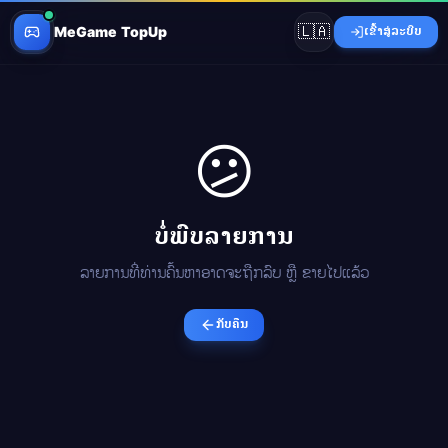
🇱🇦
MeGame TopUp
ເຂົ້າສູ່ລະບົບ
😕
ບໍ່ພົບລາຍການ
ລາຍການທີ່ທ່ານຄົ້ນຫາອາດຈະຖືກລົບ ຫຼື ຂາຍໄປແລ້ວ
ກັບຄືນ