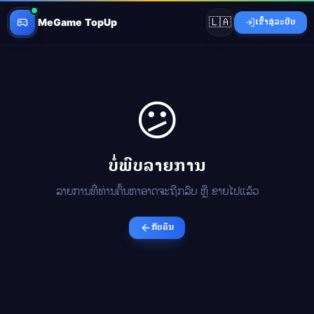
🇱🇦
MeGame TopUp
ເຂົ້າສູ່ລະບົບ
😕
ບໍ່ພົບລາຍການ
ລາຍການທີ່ທ່ານຄົ້ນຫາອາດຈະຖືກລົບ ຫຼື ຂາຍໄປແລ້ວ
ກັບຄືນ