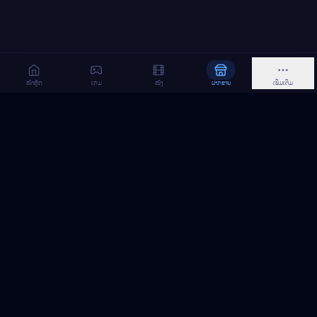
ໜ້າຫຼັກ
ເກມ
ໜັງ
ຝາກຂາຍ
ເພີ່ມເຕີມ
MeGame TopUp
ບໍລິການເຕີມເກມ ແລະ ເນັດ ອອນລາຍ ໃນລາວ
ຕິດຕາມເຮົາເທິງ Facebook
MeGame TopUp
Facebook Page
ຕິດຕາມເພຈ
ແຊຣ໌