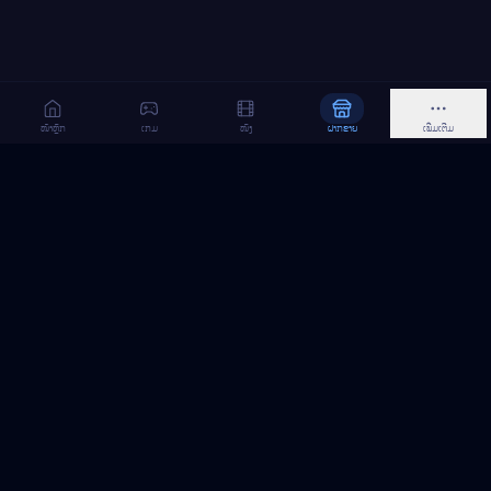
ໜ້າຫຼັກ
ເກມ
ໜັງ
ຝາກຂາຍ
ເພີ່ມເຕີມ
MeGame TopUp
ບໍລິການເຕີມເກມ ແລະ ເນັດ ອອນລາຍ ໃນລາວ
ຕິດຕາມເຮົາເທິງ Facebook
MeGame TopUp
Facebook Page
ຕິດຕາມເພຈ
ແຊຣ໌