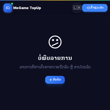
🇱🇦
MeGame TopUp
ເຂົ້າສູ່ລະບົບ
😕
ບໍ່ພົບລາຍການ
ລາຍການທີ່ທ່ານຄົ້ນຫາອາດຈະຖືກລົບ ຫຼື ຂາຍໄປແລ້ວ
ກັບຄືນ